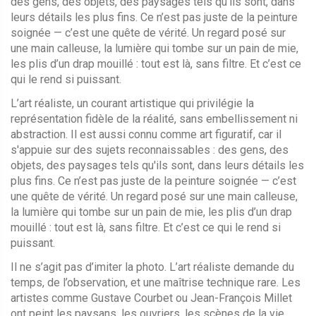
des gens, des objets, des paysages tels qu'ils sont, dans
leurs détails les plus fins.
Ce n’est pas juste de la peinture
soignée — c’est une quête de vérité. Un regard posé sur
une main calleuse, la lumière qui tombe sur un pain de mie,
les plis d’un drap mouillé : tout est là, sans filtre. Et c’est ce
qui le rend si puissant.
L’
art réaliste
,
un courant artistique qui privilégie la
représentation fidèle de la réalité, sans embellissement ni
abstraction
. Il est aussi connu comme
art figuratif
, car il
s'appuie sur des sujets reconnaissables : des gens, des
objets, des paysages tels qu'ils sont, dans leurs détails les
plus fins.
Ce n’est pas juste de la peinture soignée — c’est
une quête de vérité. Un regard posé sur une main calleuse,
la lumière qui tombe sur un pain de mie, les plis d’un drap
mouillé : tout est là, sans filtre. Et c’est ce qui le rend si
puissant.
Il ne s’agit pas d’imiter la photo. L’art réaliste demande du
temps, de l’observation, et une maîtrise technique rare. Les
artistes comme Gustave Courbet ou Jean-François Millet
ont peint les paysans, les ouvriers, les scènes de la vie