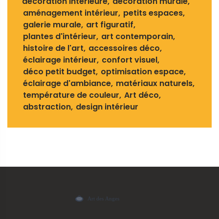
décoration intérieure
décoration murale
aménagement intérieur
petits espaces
galerie murale
art figuratif
plantes d'intérieur
art contemporain
histoire de l'art
accessoires déco
éclairage intérieur
confort visuel
déco petit budget
optimisation espace
éclairage d'ambiance
matériaux naturels
température de couleur
Art déco
abstraction
design intérieur