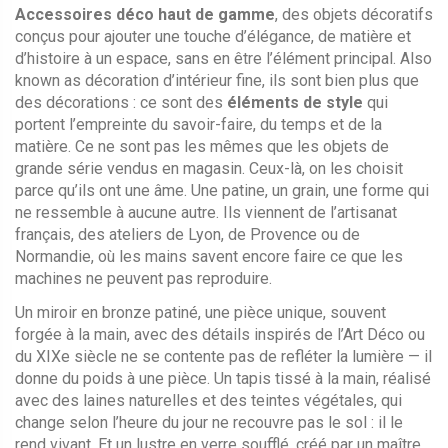
Accessoires déco haut de gamme
,
des objets décoratifs
conçus pour ajouter une touche d’élégance, de matière et
d’histoire à un espace, sans en être l’élément principal
. Also
known as
décoration d’intérieur fine
, ils sont bien plus que
des décorations : ce sont des
éléments de style
qui
portent l’empreinte du savoir-faire, du temps et de la
matière.
Ce ne sont pas les mêmes que les objets de
grande série vendus en magasin. Ceux-là, on les choisit
parce qu’ils ont une âme. Une patine, un grain, une forme qui
ne ressemble à aucune autre. Ils viennent de l’artisanat
français, des ateliers de Lyon, de Provence ou de
Normandie, où les mains savent encore faire ce que les
machines ne peuvent pas reproduire.
Un
miroir en bronze patiné
,
une pièce unique, souvent
forgée à la main, avec des détails inspirés de l’Art Déco ou
du XIXe siècle
ne se contente pas de refléter la lumière — il
donne du poids à une pièce. Un
tapis tissé à la main
,
réalisé
avec des laines naturelles et des teintes végétales, qui
change selon l’heure du jour
ne recouvre pas le sol : il le
rend vivant. Et un
lustre en verre soufflé
,
créé par un maître