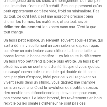
d’intelligence dans les choix d’aménagement
.
Ce n’est pas
une limitation, c’est un défi créatif. Beaucoup pensent qu’un
petit appartement doit être vide, froid ou minimaliste. Pas
du tout. Ce qu’il faut, c’est une approche précise : bien
choisir les formes, les matériaux, et surtout, savoir
délimiter doucement
les zones sans mur. C’est là que
tout change.
Un
tapis petit espace
,
un élément souvent sous-estimé, qui
sert à définir visuellement un coin salon, un espace repas
ou même un coin lecture sans clôture
.
La bonne taille, la
bonne forme, la bonne matière — ça fait toute la différence.
Un tapis trop petit rend la pièce plus étroite. Un tapis bien
placé, lui, crée un sentiment d’unité. Et quand vous ajoutez
un
canapé convertible
,
un meuble qui double de lit sans
occuper plus d’espace, idéal pour ceux qui reçoivent ou
vivent seuls dans un studio
.
, vous gagnez une chambre
sans en avoir une. C’est la révolution des petits espaces :
des meubles multifonctionnels qui travaillent pour vous,
pas contre vous. Le laiton brossé, les revêtements en bois
recyclé ou les plantes d’intérieur ne sont pas des