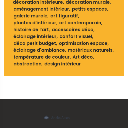
décoration intérieure
décoration murale
aménagement intérieur
petits espaces
galerie murale
art figuratif
plantes d'intérieur
art contemporain
histoire de l'art
accessoires déco
éclairage intérieur
confort visuel
déco petit budget
optimisation espace
éclairage d'ambiance
matériaux naturels
température de couleur
Art déco
abstraction
design intérieur