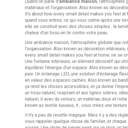
Quand on parle d'
ambiance maison
,
l'atmosphère gl
matériaux et l'organisation
. Also known as
décoratio
it's about how every small detail makes you feel at
quand vous entrez, ce qui vous calme après une long
elle se construit avec des choses simples : la lumièr
chaleur d’un tissu en lin contre votre peau.
Une
ambiance maison
,
l'atmosphère globale que crée
l'organisation
. Also known as
décoration intérieure
,
every small detail makes you feel at home.
ne se cr
Une
fontaine intérieure
,
un élément décoratif qui uti
équilibrer l’énergie d’un espace
. Also known as
déco
paix. Un
éclairage LED
,
une solution d’éclairage flex
en valeur des espaces cachés
. Also known as
band
ça rend les choses accessibles, et ça donne l’impr
un tissu naturel, respirant et aux lignes sobres, idé
naturel
, it
avec du
velours
,
un matériau doux et riche 
known as
textile luxueux
, it
, vous créez une texture
Il n’y a pas de recette magique. Mais il y a des règl
vous rappeler quelque chose de familier, et chaque o
sourire. Une chute de papier peint sur un tiroir, un t