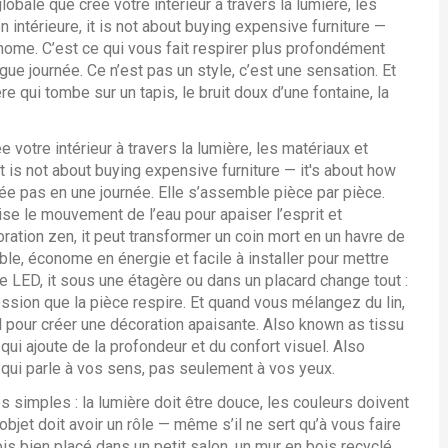
obale que crée votre intérieur à travers la lumière, les
n intérieure
, it is not about buying expensive furniture —
 home.
C’est ce qui vous fait respirer plus profondément
ue journée. Ce n’est pas un style, c’est une sensation. Et
e qui tombe sur un tapis, le bruit doux d’une fontaine, la
 votre intérieur à travers la lumière, les matériaux et
 it is not about buying expensive furniture — it's about how
ée pas en une journée. Elle s’assemble pièce par pièce.
lise le mouvement de l’eau pour apaiser l’esprit et
ration zen
, it
peut transformer un coin mort en un havre de
ible, économe en énergie et facile à installer pour mettre
e LED
, it
sous une étagère ou dans un placard change tout :
ession que la pièce respire. Et quand vous mélangez du
lin
,
al pour créer une décoration apaisante
. Also known as
tissu
qui ajoute de la profondeur et du confort visuel
. Also
 qui parle à vos sens, pas seulement à vos yeux.
es simples : la lumière doit être douce, les couleurs doivent
bjet doit avoir un rôle — même s’il ne sert qu’à vous faire
apis bien placé dans un petit salon, un mur en bois recyclé