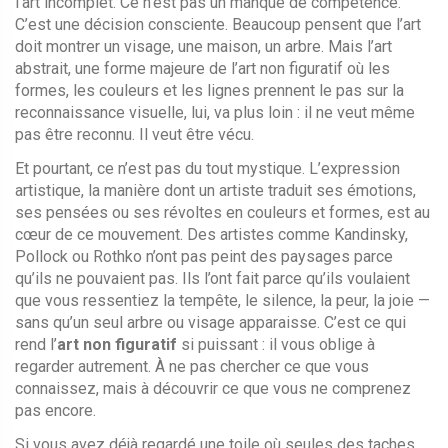
l’art incomplet. Ce n’est pas un manque de compétence.
C’est une décision consciente. Beaucoup pensent que l’art
doit montrer un visage, une maison, un arbre. Mais l’
art
abstrait
,
une forme majeure de l’art non figuratif où les
formes, les couleurs et les lignes prennent le pas sur la
reconnaissance visuelle
, lui, va plus loin : il ne veut même
pas être reconnu. Il veut être vécu.
Et pourtant, ce n’est pas du tout mystique. L’
expression
artistique
,
la manière dont un artiste traduit ses émotions,
ses pensées ou ses révoltes en couleurs et formes
, est au
cœur de ce mouvement. Des artistes comme Kandinsky,
Pollock ou Rothko n’ont pas peint des paysages parce
qu’ils ne pouvaient pas. Ils l’ont fait parce qu’ils voulaient
que vous ressentiez la tempête, le silence, la peur, la joie —
sans qu’un seul arbre ou visage apparaisse. C’est ce qui
rend l’
art non figuratif
si puissant : il vous oblige à
regarder autrement. À ne pas chercher ce que vous
connaissez, mais à découvrir ce que vous ne comprenez
pas encore.
Si vous avez déjà regardé une toile où seules des taches