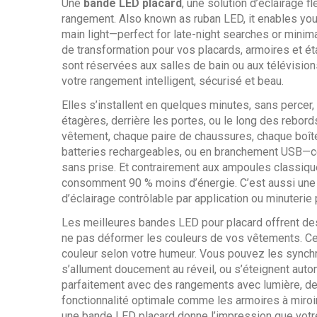
Une
bande LED placard
,
une solution d’éclairage f
rangement
. Also known as
ruban LED
, it enables yo
main light—perfect for late-night searches or minimal
de transformation pour vos placards, armoires et
sont réservées aux salles de bain ou aux télévision
votre rangement intelligent, sécurisé et beau.
Elles s’installent en quelques minutes, sans percer,
étagères, derrière les portes, ou le long des rebor
vêtement, chaque paire de chaussures, chaque boîte
batteries rechargeables, ou en branchement USB—ce 
sans prise. Et contrairement aux ampoules classiques
consomment 90 % moins d’énergie. C’est aussi une
d’éclairage contrôlable par application ou minuteri
Les meilleures bandes LED pour placard offrent de
ne pas déformer les couleurs de vos vêtements. Cer
couleur selon votre humeur. Vous pouvez les synchr
s’allument doucement au réveil, ou s’éteignent aut
parfaitement avec des
rangements avec lumière
,
de
fonctionnalité optimale
comme les armoires à miroir 
une bande LED placard donne l’impression que votre 