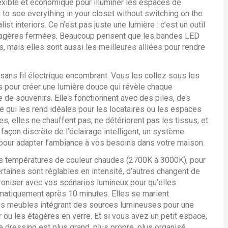
lexible et économique pour illuminer les espaces de
u to see everything in your closet without switching on the
ist interiors.
Ce n’est pas juste une lumière : c’est un outil
 étagères fermées. Beaucoup pensent que les bandes LED
s, mais elles sont aussi les meilleures alliées pour rendre
 sans fil électrique encombrant. Vous les collez sous les
ds pour créer une lumière douce qui révèle chaque
 de souvenirs. Elles fonctionnent avec des piles, des
qui les rend idéales pour les locataires ou les espaces
, elles ne chauffent pas, ne détériorent pas les tissus, et
 façon discrète de
l’éclairage intelligent
,
un système
e pour adapter l’ambiance à vos besoins
dans votre maison.
s températures de couleur chaudes (2700K à 3000K), pour
taines sont réglables en intensité, d’autres changent de
oniser avec vos scénarios lumineux pour qu’elles
omatiquement après 10 minutes. Elles se marient
s meubles intégrant des sources lumineuses pour une
ou les étagères en verre. Et si vous avez un petit espace,
dressing est plus grand, plus propre, plus organisé.