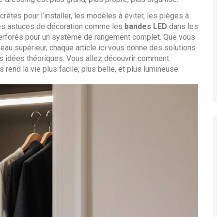
ètes pour l’installer, les modèles à éviter, les pièges à
res astuces de décoration comme les
bandes LED
dans les
 perforés pour un système de rangement complet. Que vous
eau supérieur, chaque article ici vous donne des solutions
des idées théoriques. Vous allez découvrir comment
rend la vie plus facile, plus belle, et plus lumineuse.