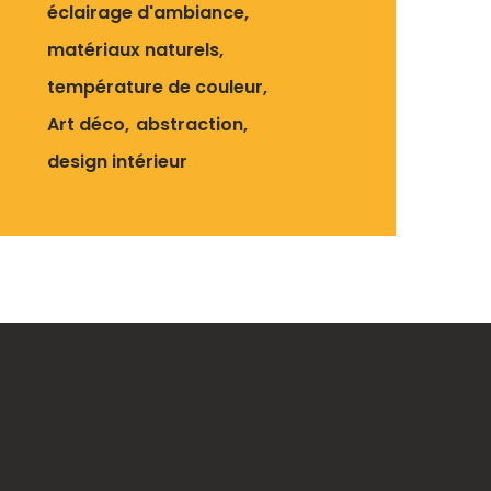
éclairage d'ambiance
matériaux naturels
température de couleur
Art déco
abstraction
design intérieur