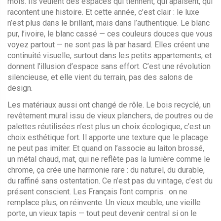
mois. Ils veulent des espaces qui tiennent, qui apaisent, qui
racontent une histoire. Et cette année, c’est clair : le luxe
n’est plus dans le brillant, mais dans l’authentique. Le blanc
pur, l’ivoire, le blanc cassé — ces couleurs douces que vous
voyez partout — ne sont pas là par hasard. Elles créent une
continuité visuelle, surtout dans les petits appartements, et
donnent l’illusion d’espace sans effort. C’est une révolution
silencieuse, et elle vient du terrain, pas des salons de
design.
Les matériaux aussi ont changé de rôle. Le
bois recyclé
,
un
revêtement mural issu de vieux planchers, de poutres ou de
palettes réutilisées
n’est plus un choix écologique, c’est un
choix esthétique fort. Il apporte une texture que le placage
ne peut pas imiter. Et quand on l’associe au
laiton brossé
,
un métal chaud, mat, qui ne reflète pas la lumière comme le
chrome
, ça crée une harmonie rare : du naturel, du durable,
du raffiné sans ostentation. Ce n’est pas du vintage, c’est du
présent conscient. Les Français l’ont compris : on ne
remplace plus, on réinvente. Un vieux meuble, une vieille
porte, un vieux tapis — tout peut devenir central si on le