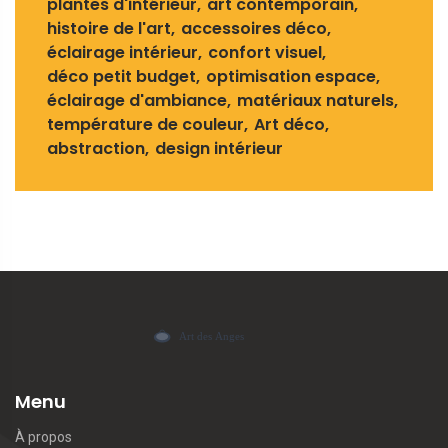
plantes d'intérieur
art contemporain
histoire de l'art
accessoires déco
éclairage intérieur
confort visuel
déco petit budget
optimisation espace
éclairage d'ambiance
matériaux naturels
température de couleur
Art déco
abstraction
design intérieur
Menu
À propos