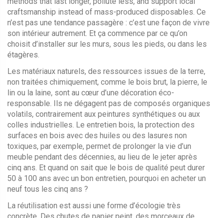
methods that last longer, pollute less, and support local
craftsmanship instead of mass-produced disposables.
Ce
n’est pas une tendance passagère : c’est une façon de vivre
son intérieur autrement. Et ça commence par ce qu’on
choisit d’installer sur les murs, sous les pieds, ou dans les
étagères.
Les
matériaux naturels
,
des ressources issues de la terre,
non traitées chimiquement, comme le bois brut, la pierre, le
lin ou la laine
, sont au cœur d’une décoration éco-
responsable. Ils ne dégagent pas de composés organiques
volatils, contrairement aux peintures synthétiques ou aux
colles industrielles. Le
entretien bois
,
la protection des
surfaces en bois avec des huiles ou des lasures non
toxiques
, par exemple, permet de prolonger la vie d’un
meuble pendant des décennies, au lieu de le jeter après
cinq ans. Et quand on sait que le bois de qualité peut durer
50 à 100 ans avec un bon entretien, pourquoi en acheter un
neuf tous les cinq ans ?
La réutilisation est aussi une forme d’écologie très
concrète. Des
chutes de papier peint
,
des morceaux de