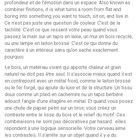
profondeur et de l’émotion dans un espace
. Also known as
combiner finitions
, it is what turns a room from flat and
boring into something you want to touch, sit on, and live in.
Ce n’est pas juste une question de couleur. C’est de la
tactilité. C’est ce que ressent votre peau quand vous
passez la main sur un tapis en laine, un mur en bois recyclé,
ou une lampe en laiton brossé. C’est ce qui donne du
caractère à un intérieur sans qu’on sache exactement
pourquoi.
Le
bois
,
un matériau vivant qui apporte chaleur et grain
naturel
ne doit pas être seul. Il s’associe mieux quand il est
en contrepoint avec un
métal froid
,
comme le laiton brossé
ou le fer forgé, qui ajoute du luxe et de la structure
. Un tissu
doux comme un plaid en cachemire ou un tapis berbère
adoucit l’angle d’une étagère en métal. Et quand vous posez
une chute de papier peint sur un tiroir, vous créez un
contraste entre le lisse du bois et le relief du motif. Ces
combinaisons ne sont pas décoratives par hasard : elles
répondent à une logique sensorielle. Votre cerveau aime
les contrastes. Il s’arrête sur un objet quand il y a du