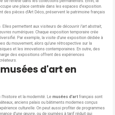
ce
se reflète dans les collections permanentes. Enfin, la
occupe une place centrale dans les espaces d’exposition
.
nt des pièces d’Art Déco, préservent le patrimoine français
. Elles permettent aux visiteurs de découvrir
l’art abstrait
,
œuvres numériques
. Chaque exposition temporaire crée
iversifié. Par exemple, la visite d’une exposition dédiée à
tiques du mouvement, alors qu’une rétrospective sur la
siques et les innovations contemporaines. En outre, des
marge des expositions offrent des expériences
 créateurs.
s musées d'art en
l’histoire et la modernité. Le
musées d'art
français sont
hâteaux, anciens palais ou bâtiments modernes conçus
expérience culturelle. On peut aussi profiter de programmes
enance d’une œuvre, ou de journées à tarif réduit qui