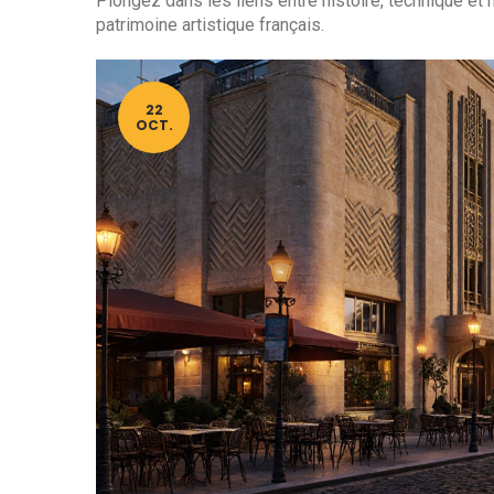
Plongez dans les liens entre histoire, technique et 
patrimoine artistique français.
22
OCT.