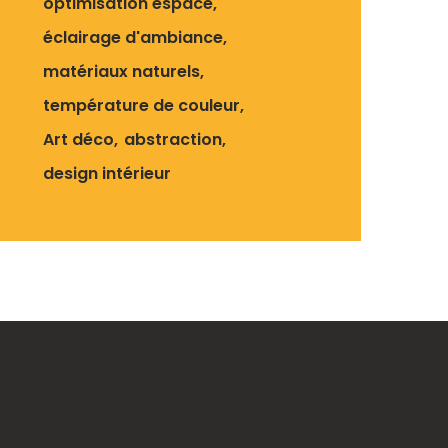
optimisation espace
éclairage d'ambiance
matériaux naturels
température de couleur
Art déco
abstraction
design intérieur