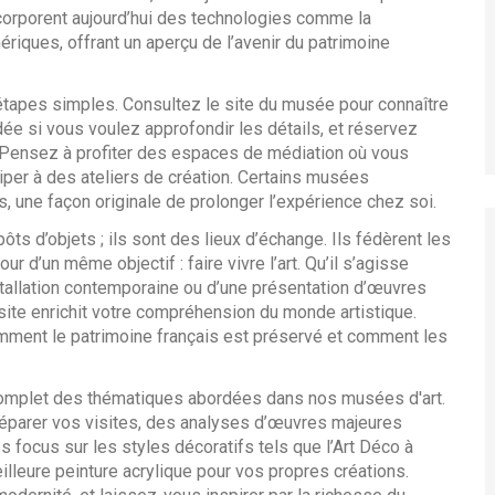
ncorporent aujourd’hui des technologies comme la
ériques, offrant un aperçu de l’avenir du patrimoine
 étapes simples. Consultez le site du musée pour connaître
dée si vous voulez approfondir les détails, et réservez
nte. Pensez à profiter des espaces de médiation où vous
iper à des ateliers de création. Certains musées
ne façon originale de prolonger l’expérience chez soi.
s d’objets ; ils sont des lieux d’échange. Ils fédèrent les
our d’un même objectif : faire vivre l’art. Qu’il s’agisse
nstallation contemporaine ou d’une présentation d’œuvres
ite enrichit votre compréhension du monde artistique.
mment le patrimoine français est préservé et comment les
 complet des thématiques abordées dans nos musées d'art.
réparer vos visites, des analyses d’œuvres majeures
focus sur les styles décoratifs tels que l’Art Déco à
eilleure peinture acrylique pour vos propres créations.