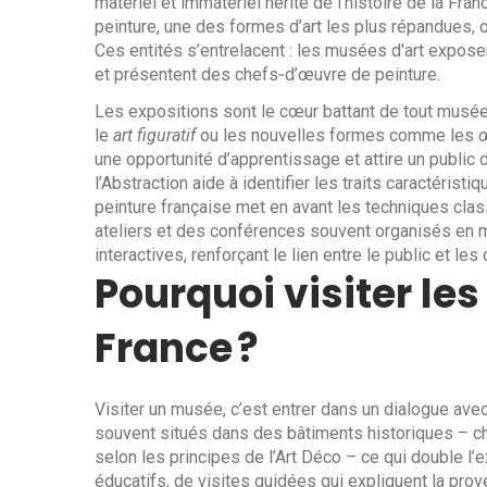
matériel et immatériel hérité de l’histoire de la Fran
peinture
,
une des formes d’art les plus répandues, 
Ces entités s’entrelacent : les musées d'art expose
et présentent des chefs‑d’œuvre de peinture.
Les expositions sont le cœur battant de tout musée
le
art figuratif
ou les nouvelles formes comme les
une opportunité d’apprentissage et attire un public d
l’Abstraction aide à identifier les traits caractéris
peinture française met en avant les techniques clas
ateliers et des conférences souvent organisés en 
interactives, renforçant le lien entre le public et les
Pourquoi visiter le
France ?
Visiter un musée, c’est entrer dans un dialogue avec 
souvent situés dans des bâtiments historiques – c
selon les principes de l’Art Déco – ce qui double l’
éducatifs, de visites guidées qui expliquent la prov