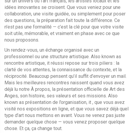
sur un univers où l’art français, les artistes locaux et les
idées innovantes se croisent. Que vous veniez pour une
collaboration, une visite guidée, ou simplement pour poser
des questions, la préparation fait toute la différence. Ce
n’est pas une formalité — c’est la clé pour que votre visite
soit utile, mémorable, et vraiment en phase avec ce que
nous proposons.
Un
rendez-vous
,
un échange organisé avec un
professionnel ou une structure artistique
. Also known as
rencontre artistique
, it
réussi repose sur trois piliers : la
clarté de vos attentes, la connaissance du contexte, et la
réciprocité. Beaucoup pensent qu’il suffit d’envoyer un mail.
Mais les meilleures rencontres naissent quand vous avez
déjà lu notre
À propos
,
la présentation officielle de Art des
Anges, son histoire, ses valeurs et ses missions
. Also
known as
présentation de l’organisation
, it
, que vous avez
visité nos expositions en ligne, et que vous savez déjà quel
type d’art nous mettons en avant. Vous ne venez pas juste
demander quelque chose — vous venez proposer quelque
chose. Et ça, ça change tout.