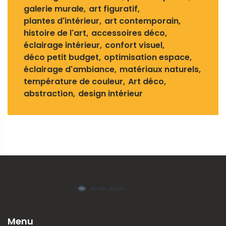
galerie murale
art figuratif
plantes d'intérieur
art contemporain
histoire de l'art
accessoires déco
éclairage intérieur
confort visuel
déco petit budget
optimisation espace
éclairage d'ambiance
matériaux naturels
température de couleur
Art déco
abstraction
design intérieur
Menu