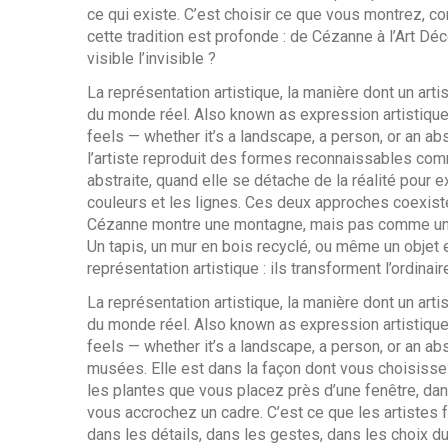
ce qui existe. C’est choisir ce que vous montrez, co
cette tradition est profonde : de Cézanne à l’Art 
visible l’invisible ?
La
représentation artistique
,
la manière dont un arti
du monde réel
. Also known as
expression artistiqu
feels — whether it’s a landscape, a person, or an ab
l’artiste reproduit des formes reconnaissables c
abstraite
,
quand elle se détache de la réalité pour 
couleurs et les lignes
. Ces deux approches coexiste
Cézanne montre une montagne, mais pas comme une 
Un tapis, un mur en bois recyclé, ou même un objet
représentation artistique : ils transforment l’ordina
La
représentation artistique
,
la manière dont un arti
du monde réel
. Also known as
expression artistiqu
feels — whether it’s a landscape, a person, or an ab
musées. Elle est dans la façon dont vous choisissez
les plantes que vous placez près d’une fenêtre, dan
vous accrochez un cadre. C’est ce que les artistes fran
dans les détails, dans les gestes, dans les choix du