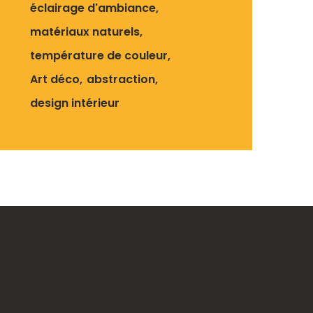
éclairage d'ambiance
matériaux naturels
température de couleur
Art déco
abstraction
design intérieur