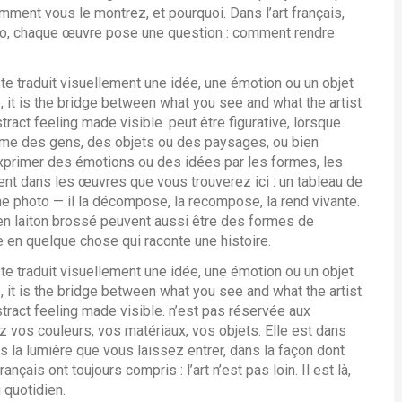
mment vous le montrez, et pourquoi. Dans l’art français,
Déco, chaque œuvre pose une question : comment rendre
ste traduit visuellement une idée, une émotion ou un objet
e
, it is the bridge between what you see and what the artist
stract feeling made visible.
peut être
figurative
,
lorsque
omme des gens, des objets ou des paysages
, ou bien
exprimer des émotions ou des idées par les formes, les
nt dans les œuvres que vous trouverez ici : un tableau de
photo — il la décompose, la recompose, la rend vivante.
 en laiton brossé peuvent aussi être des formes de
ire en quelque chose qui raconte une histoire.
ste traduit visuellement une idée, une émotion ou un objet
e
, it is the bridge between what you see and what the artist
stract feeling made visible.
n’est pas réservée aux
 vos couleurs, vos matériaux, vos objets. Elle est dans
s la lumière que vous laissez entrer, dans la façon dont
çais ont toujours compris : l’art n’est pas loin. Il est là,
 quotidien.