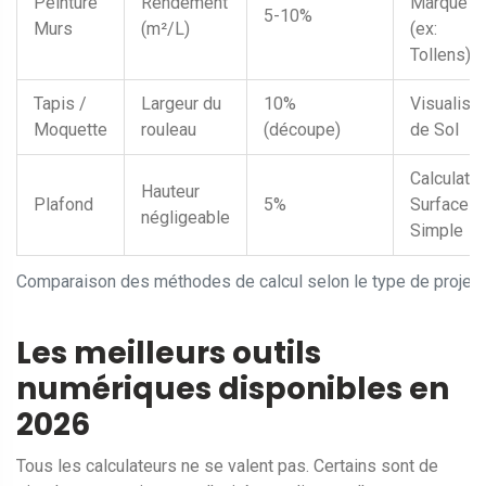
Peinture
Rendement
Marque
5-10%
Murs
(m²/L)
(ex:
Tollens)
Tapis /
Largeur du
10%
Visualise
Moquette
rouleau
(découpe)
de Sol
Calculateu
Hauteur
Plafond
5%
Surface
négligeable
Simple
Comparaison des méthodes de calcul selon le type de projet
Les meilleurs outils
numériques disponibles en
2026
Tous les calculateurs ne se valent pas. Certains sont de