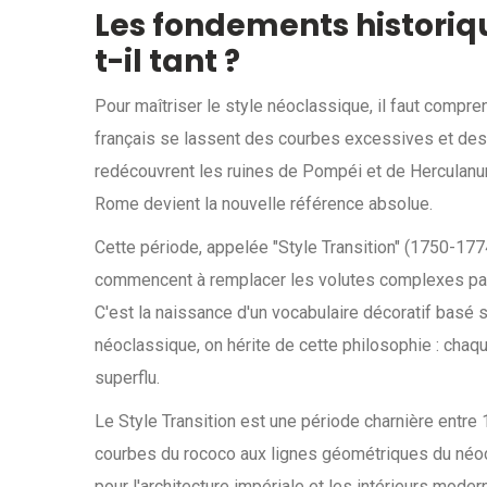
Les fondements historiqu
t-il tant ?
Pour maîtriser le style néoclassique, il faut compren
français se lassent des courbes excessives et des 
redécouvrent les ruines de Pompéi et de Herculanum
Rome devient la nouvelle référence absolue.
Cette période, appelée "Style Transition" (1750-1774
commencent à remplacer les volutes complexes par 
C'est la naissance d'un vocabulaire décoratif basé s
néoclassique, on hérite de cette philosophie : chaque
superflu.
Le Style Transition
est
une période charnière entre
courbes du rococo aux lignes géométriques du néo
pour l'architecture impériale et les intérieurs mode