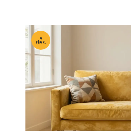
4
FÉVR.