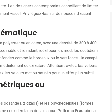
utre. Les designers contemporains conseillent de limiter
ement visuel. Privilégiez-les sur des pièces d’accent
blématique
 en polyester ou en coton, avec une densité de 300 à 400
accessible et résistant, idéal pour les meubles quotidiens.
profondes comme le bordeaux ou le vert foncé. Un canapé
médiatement du caractère. Attention : évitez les velours
iez les velours mat ou satinés pour un effet plus subtil.
métriques ou
es (losanges, zigzags) et les psychédéliques (formes
mme ceux des tapis de la marque
Poltrona Frau
fabricant