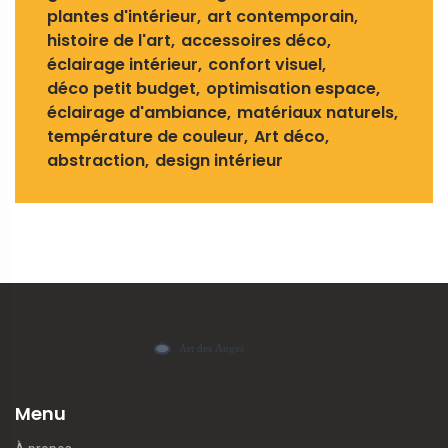
plantes d'intérieur
art contemporain
histoire de l'art
accessoires déco
éclairage intérieur
confort visuel
déco petit budget
optimisation espace
éclairage d'ambiance
matériaux naturels
température de couleur
Art déco
abstraction
design intérieur
Menu