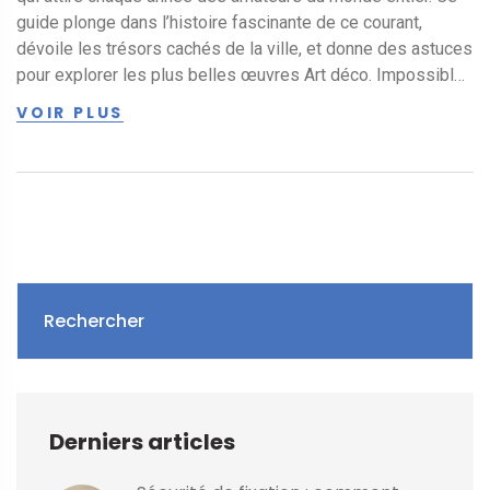
guide plonge dans l’histoire fascinante de ce courant,
dévoile les trésors cachés de la ville, et donne des astuces
pour explorer les plus belles œuvres Art déco. Impossible
de visiter Nancy sans s’émerveiller devant ses façades et
VOIR PLUS
son atmosphère unique. Parfait pour quiconque souhaite
conjuguer escapade culturelle et flâneries urbaines.
Rechercher
Derniers articles