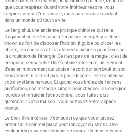
l’ordre dans votre maison, de la lumière qui entre, et de l’air
que vous respirez.
Quand votre intérieur respire, vous
respirez aussi. C’est simple, mais pas toujours évident
dans un monde où tout va vite.
Le
feng shui
,
une ancienne pratique chinoise qui relie
l’organisation de l’espace à l’équilibre énergétique
. Also
known as
l’art de disposer l’habitat
, it
guide où placer les
objets, les couleurs et les éléments naturels pour favoriser
la circulation de l’énergie
.
Ce n’est pas de la magie : c’est de
la logique sensorielle. Une
fontaine intérieure
,
un élément
d’eau en mouvement qui apaise l’esprit par son bruit et son
mouvement
.
Elle n’est pas là pour décorer : elle réinitialise
votre système nerveux. Et quand vous brûlez de l’
encens
purification
,
une méthode simple pour chasser les énergies
lourdes et rafraîchir l’atmosphère
.
, vous faites plus
qu’embellir votre maison : vous nettoyez votre espace
mental.
Le bien-être intérieur, c’est aussi ce que vous laissez
entrer. Un miroir mal placé peut renvoyer du stress. Une
couleur trop vive peut fatiguer vos yeux. Un tissu rugueux