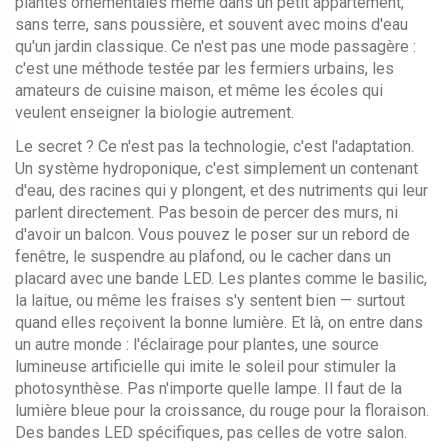
plantes ornementales même dans un petit appartement,
sans terre, sans poussière, et souvent avec moins d'eau
qu'un jardin classique.
Ce n'est pas une mode passagère :
c'est une méthode testée par les fermiers urbains, les
amateurs de cuisine maison, et même les écoles qui
veulent enseigner la biologie autrement.
Le secret ? Ce n'est pas la technologie, c'est l'adaptation.
Un système hydroponique, c'est simplement un contenant
d'eau, des racines qui y plongent, et des nutriments qui leur
parlent directement. Pas besoin de percer des murs, ni
d'avoir un balcon. Vous pouvez le poser sur un rebord de
fenêtre, le suspendre au plafond, ou le cacher dans un
placard avec une bande LED. Les plantes comme le basilic,
la laitue, ou même les fraises s'y sentent bien — surtout
quand elles reçoivent la bonne lumière. Et là, on entre dans
un autre monde : l'
éclairage pour plantes
,
une source
lumineuse artificielle qui imite le soleil pour stimuler la
photosynthèse
. Pas n'importe quelle lampe. Il faut de la
lumière bleue pour la croissance, du rouge pour la floraison.
Des bandes LED spécifiques, pas celles de votre salon.