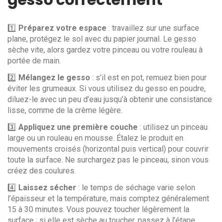
gesso correctement
1️⃣
Préparez votre espace
: travaillez sur une surface
plane, protégez le sol avec du papier journal. Le gesso
sèche vite, alors gardez votre pinceau ou votre rouleau à
portée de main.
2️⃣
Mélangez le gesso
: s’il est en pot, remuez bien pour
éviter les grumeaux. Si vous utilisez du gesso en poudre,
diluez-le avec un peu d’eau jusqu’à obtenir une consistance
lisse, comme de la crème légère.
3️⃣
Appliquez une première couche
: utilisez un pinceau
large ou un rouleau en mousse. Étalez le produit en
mouvements croisés (horizontal puis vertical) pour couvrir
toute la surface. Ne surchargez pas le pinceau, sinon vous
créez des coulures.
4️⃣
Laissez sécher
: le temps de séchage varie selon
l’épaisseur et la température, mais comptez généralement
15 à 30 minutes. Vous pouvez toucher légèrement la
surface ; si elle est sèche au toucher, passez à l’étape