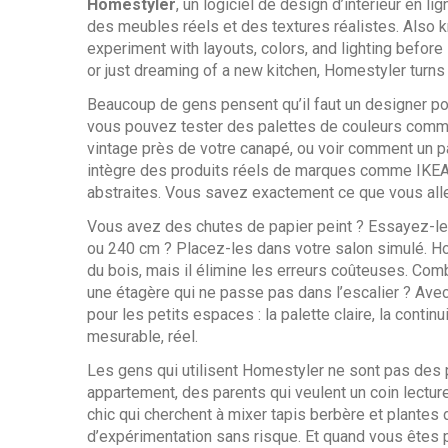
Homestyler
,
un logiciel de design d’intérieur en l
des meubles réels et des textures réalistes
. Also
experiment with layouts, colors, and lighting before 
or just dreaming of a new kitchen, Homestyler turn
Beaucoup de gens pensent qu’il faut un designer pour
vous pouvez tester des
palettes de couleurs
comme 
vintage
près de votre canapé, ou voir comment un
p
intègre des produits réels de marques comme IK
abstraites. Vous savez exactement ce que vous alle
Vous avez des chutes de papier peint ? Essayez-les
ou 240 cm ? Placez-les dans votre salon simulé. Ho
du bois, mais il élimine les erreurs coûteuses. Co
une étagère qui ne passe pas dans l’escalier ? Avec c
pour les petits espaces : la palette claire, la continu
mesurable, réel.
Les gens qui utilisent Homestyler ne sont pas des p
appartement, des parents qui veulent un coin lectu
chic
qui cherchent à mixer tapis berbère et plantes 
d’expérimentation sans risque. Et quand vous êtes p