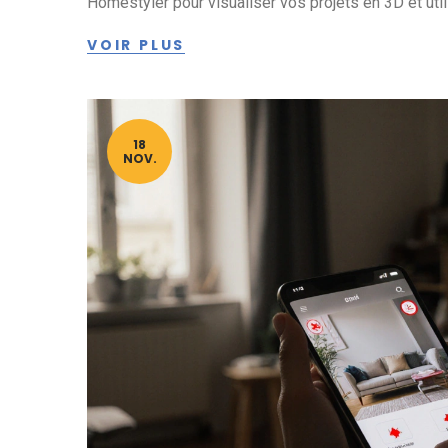
Homestyler pour visualiser vos projets en 3D et util
VOIR PLUS
18
NOV.