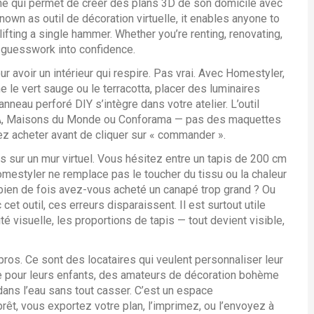
igne qui permet de créer des plans 3D de son domicile avec
 known as
outil de décoration virtuelle
, it enables anyone to
lifting a single hammer. Whether you’re renting, renovating,
s guesswork into confidence.
 avoir un intérieur qui respire. Pas vrai. Avec Homestyler,
le vert sauge ou le terracotta, placer des
luminaires
anneau perforé DIY
s’intègre dans votre atelier. L’outil
EA, Maisons du Monde ou Conforama — pas des maquettes
z acheter avant de cliquer sur « commander ».
 sur un mur virtuel. Vous hésitez entre un tapis de 200 cm
mestyler ne remplace pas le toucher du tissu ou la chaleur
mbien de fois avez-vous acheté un canapé trop grand ? Ou
et outil, ces erreurs disparaissent. Il est surtout utile
ité visuelle, les proportions de tapis — tout devient visible,
ros. Ce sont des locataires qui veulent personnaliser leur
re pour leurs enfants, des amateurs de
décoration bohème
dans l’eau sans tout casser. C’est un espace
rêt, vous exportez votre plan, l’imprimez, ou l’envoyez à