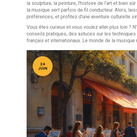
la sculpture, la peinture, l’histoire de l’art et bien s
la musique sert parfois de fil conducteur. Alors, la
préférences, et profitez d’une aventure culturelle 
Vous êtes curieux et vous voulez aller plus loin ? N
conseils pratiques, des astuces sur les techniques a
français et internationaux. Le monde de la musique 
24
JUIN