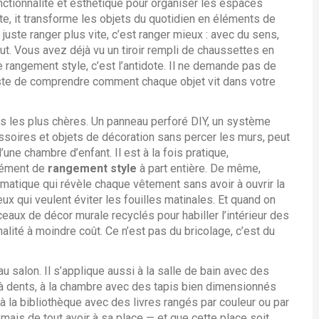
ctionnalité et esthétique pour organiser les espaces
te
, it
transforme les objets du quotidien en éléments de
juste ranger plus vite, c’est ranger mieux : avec du sens,
out. Vous avez déjà vu un tiroir rempli de chaussettes en
Le rangement style, c’est l’antidote. Il ne demande pas de
juste de comprendre comment chaque objet vit dans votre
rs les plus chères. Un
panneau perforé DIY
,
un système
essoires et objets de décoration sans percer les murs
, peut
une chambre d’enfant. Il est à la fois pratique,
élément de
rangement style
à part entière. De même,
matique qui révèle chaque vêtement sans avoir à ouvrir la
eux qui veulent éviter les fouilles matinales. Et quand on
aux de décor murale recyclés pour habiller l’intérieur des
alité à moindre coût. Ce n’est pas du bricolage, c’est du
u salon. Il s’applique aussi à la salle de bain avec des
 à dents, à la chambre avec des tapis bien dimensionnés
 la bibliothèque avec des livres rangés par couleur ou par
, mais de tout avoir à sa place — et que cette place soit