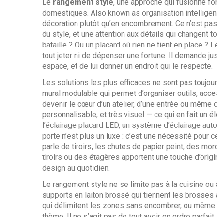
Le
rangement style
,
une approche qui fusionne fon
domestiques
. Also known as
organisation intelligen
décoration plutôt qu’en encombrement
.
Ce n’est pas 
du style, et une attention aux détails qui changent t
bataille ? Ou un placard où rien ne tient en place ? 
tout jeter ni de dépenser une fortune. Il demande 
espace, et de lui donner un endroit qui le respecte.
Les solutions les plus efficaces ne sont pas toujou
mural modulable qui permet d’organiser outils, acc
devenir le cœur d’un atelier, d’une entrée ou même d’
personnalisable, et très visuel — ce qui en fait un 
l’
éclairage placard LED
,
un système d’éclairage auto
porte
n’est plus un luxe : c’est une nécessité pour c
parle de tiroirs, les
chutes de papier peint
,
des morce
tiroirs ou des étagères
apportent une touche d’origin
design au quotidien.
Le rangement style ne se limite pas à la cuisine ou a
supports en laiton brossé qui tiennent les brosses
qui délimitent les zones sans encombrer, ou même à
thème. Il ne s’agit pas de tout avoir en ordre parfait