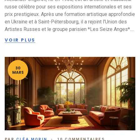
russe célèbre pour ses expositions internationales et ses
prix prestigieux. Après une formation artistique approfondie
en Ukraine et à Saint-Pétersbourg, il a rejoint l'Union des
Artistes Russes et le groupe parisien *Les Seize Anges*.
Reconnu pour sa maîtrise de la peinture à l'huile, il a
VOIR PLUS
remporté la médaille d'or de l'Union des artistes russes en
2018. Ses œuvres se trouvent dans des musées
renommés et des collections privées du monde entier.
30
MARS
PAR
CLÉA MORIN
10 COMMENTAIRES