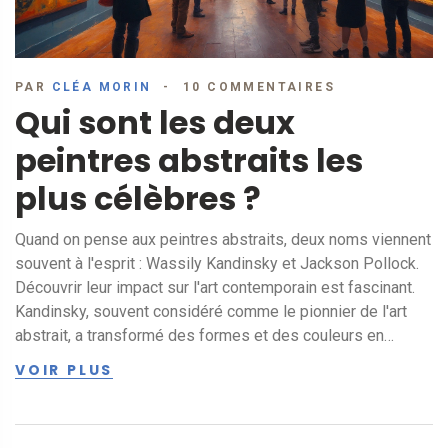
PAR
CLÉA MORIN
10 COMMENTAIRES
Qui sont les deux
peintres abstraits les
plus célèbres ?
Quand on pense aux peintres abstraits, deux noms viennent
souvent à l'esprit : Wassily Kandinsky et Jackson Pollock.
Découvrir leur impact sur l'art contemporain est fascinant.
Kandinsky, souvent considéré comme le pionnier de l'art
abstrait, a transformé des formes et des couleurs en
langage émotionnel. Pollock, de son côté, a révolutionné la
VOIR PLUS
technique avec son style de dripping unique. Ces artistes
continuent d'inspirer et d'étonner les passionnés d'art
partout dans le monde.