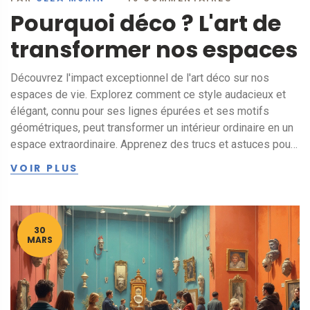
Pourquoi déco ? L'art de
transformer nos espaces
Découvrez l'impact exceptionnel de l'art déco sur nos
espaces de vie. Explorez comment ce style audacieux et
élégant, connu pour ses lignes épurées et ses motifs
géométriques, peut transformer un intérieur ordinaire en un
espace extraordinaire. Apprenez des trucs et astuces pour
intégrer l'art déco dans votre maison de façon pratique et
VOIR PLUS
esthétique. Visualisez les influences historiques et
contemporaines qui continuent de modeler ce style unique.
Comprenez pourquoi opter pour l'art déco peut enrichir
votre vie quotidienne avec sophistication et allure.
30
MARS