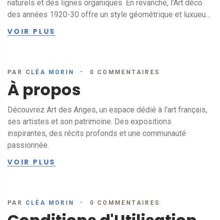
naturels et des lignes organiques. En revanche, l'Art déco
des années 1920-30 offre un style géométrique et luxueux.
Comprendre ces styles aide à mieux apprécier
VOIR PLUS
l'architecture et le design de l'époque.
PAR
CLÉA MORIN
0 COMMENTAIRES
29
MARS
À propos
Découvrez Art des Anges, un espace dédié à l'art français,
ses artistes et son patrimoine. Des expositions
inspirantes, des récits profonds et une communauté
passionnée.
VOIR PLUS
PAR
CLÉA MORIN
0 COMMENTAIRES
29
MARS