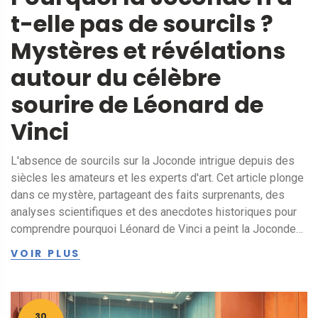
t-elle pas de sourcils ?
Mystères et révélations
autour du célèbre
sourire de Léonard de
Vinci
L'absence de sourcils sur la Joconde intrigue depuis des
siècles les amateurs et les experts d'art. Cet article plonge
dans ce mystère, partageant des faits surprenants, des
analyses scientifiques et des anecdotes historiques pour
comprendre pourquoi Léonard de Vinci a peint la Joconde
sans sourcils. Le texte explore aussi les rumeurs, les
VOIR PLUS
restaurations passées et l'influence de la mode à la
Renaissance. Enfin, on y découvre comment ce détail
participe à la fascination du public pour ce chef-d'œuvre du
Louvre.
30