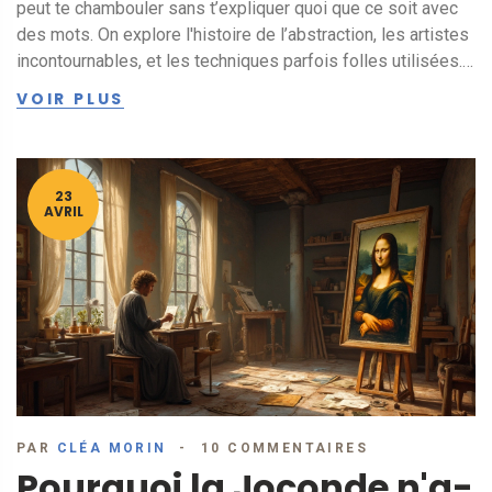
peut te chambouler sans t’expliquer quoi que ce soit avec
des mots. On explore l'histoire de l’abstraction, les artistes
incontournables, et les techniques parfois folles utilisées.
Tu verras comment ce courant a totalement changé la
VOIR PLUS
manière dont on regarde et comprend l’art aujourd’hui.
23
AVRIL
PAR
CLÉA MORIN
10 COMMENTAIRES
Pourquoi la Joconde n'a-