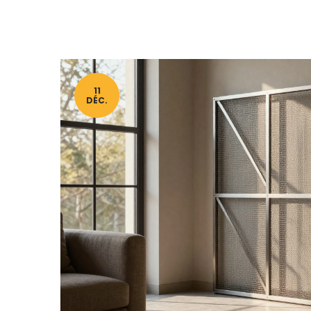
11
DÉC.