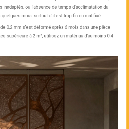
ls inadaptés, ou l’absence de temps d’acclimatation du
uelques mois, surtout s’il est trop fin ou mal fixé.
ge de 0,2 mm s’est déformé après 6 mois dans une pièce
ace supérieure à 2 m², utilisez un matériau d’au moins 0,4