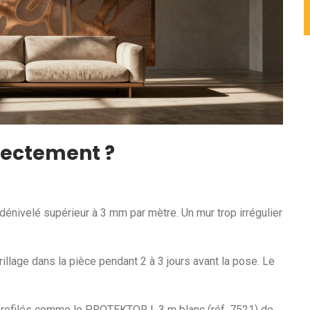
rectement ?
s dénivelé supérieur à 3 mm par mètre. Un mur trop irrégulier
 grillage dans la pièce pendant 2 à 3 jours avant la pose. Le
 profilés comme le PROTEKTOR L.3 m blanc (réf. 7521) de