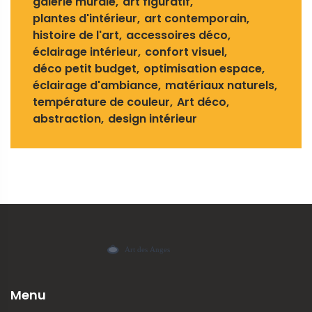
galerie murale
art figuratif
plantes d'intérieur
art contemporain
histoire de l'art
accessoires déco
éclairage intérieur
confort visuel
déco petit budget
optimisation espace
éclairage d'ambiance
matériaux naturels
température de couleur
Art déco
abstraction
design intérieur
Menu