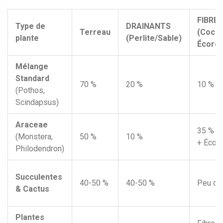
FIBRES
Type de
DRAINANTS
Terreau
(Coco/
plante
(Perlite/Sable)
Écorce
Mélange
Standard
70 %
20 %
10 %
(Pothos,
Scindapsus)
Araceae
35 % (
(Monstera,
50 %
10 %
+ Écorc
Philodendron)
Succulentes
40-50 %
40-50 %
Peu ou
& Cactus
Plantes