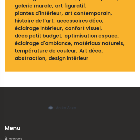
galerie murale
art figuratif
plantes d'intérieur
art contemporain
histoire de l'art
accessoires déco
éclairage intérieur
confort visuel
déco petit budget
optimisation espace
éclairage d'ambiance
matériaux naturels
température de couleur
Art déco
abstraction
design intérieur
Menu
À propos