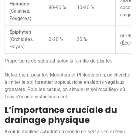
Fibre d
Humides
80-90 %
10-20 %
coco
(Calathea,
unique
Fougères)
Épiphytes
60-80 
(Orchidées,
0-20 %
20 %
(Écorce
Hoyas)
Proportions de substrat selon la famille de plantes
Notez bien : pour les Monstera et Philodendron, on cherche
à imiter le sol forestier tropical, riche en débris végétaux
grossiers. Pour les cactus, on simule un sol rocailleux où
l’eau s’écoule instantanément.
L’importance cruciale du
drainage physique
Avoir le meilleur substrat du monde ne sert à rien si l’eau