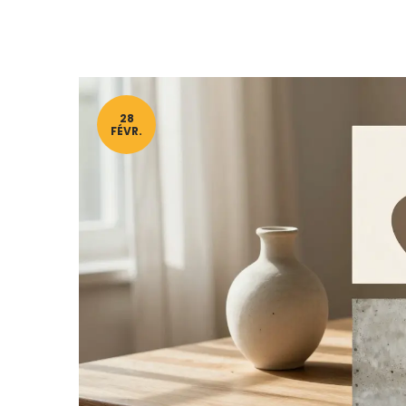
28
FÉVR.