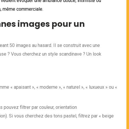
 veulent évoquer une ambiance douce, intimiste ou
ion, même commerciale.
nnes images pour un
ant 50 images au hasard. Il se construit avec une
use ? Vous cherchez un style scandinave ? Un look
me « apaisant », « moderne », « naturel », « luxueux » ou «
 pouvez filtrer par couleur, orientation
ion). Si vous cherchez des tons pastel, filtrez par « beige